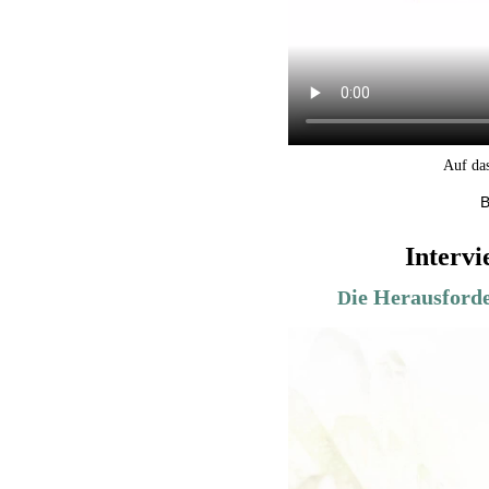
Auf das
B
Intervi
ie Herausford
D