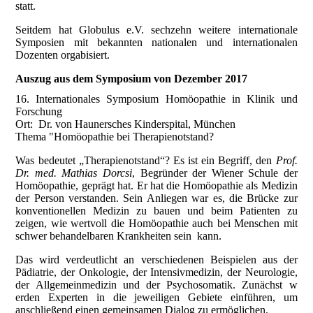
statt.
Seitdem hat Globulus e.V. sechzehn weitere internationale
Symposien mit bekannten nationalen und internationalen
Dozenten orgabisiert.
Auszug aus dem Symposium von Dezember 2017
16. Internationales Symposium Homöopathie in Klinik und
Forschung
Ort: Dr. von Haunersches Kinderspital, München
Thema "Homöopathie bei Therapienotstand?
Was bedeutet „Therapienotstand“? Es ist ein Begriff, den
Prof.
Dr. med. Mathias Dorcsi
, Begründer der Wiener Schule der
Homöopathie, geprägt hat. Er hat die Homöopathie als Medizin
der Person verstanden. Sein Anliegen war es, die Brücke zur
konventionellen Medizin zu bauen und beim Patienten zu
zeigen, wie wertvoll die Homöopathie auch bei Menschen mit
schwer behandelbaren Krankheiten sein kann.
Das wird verdeutlicht an verschiedenen Beispielen aus der
Pädiatrie, der Onkologie, der Intensivmedizin, der Neurologie,
der Allgemeinmedizin und der Psychosomatik. Zunächst w
erden Experten in die jeweiligen Gebiete einführen, um
anschließend einen gemeinsamen Dialog zu ermöglichen.